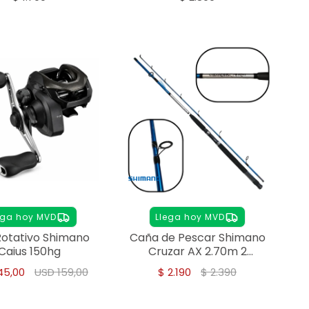
ega hoy MVD
Llega hoy MVD
Rotativo Shimano
Caña de Pescar Shimano
Caius 150hg
Cruzar AX 2.70m 2
Tramos 12-25lb Variada
45,00
USD
159,00
$
2.190
$
2.390