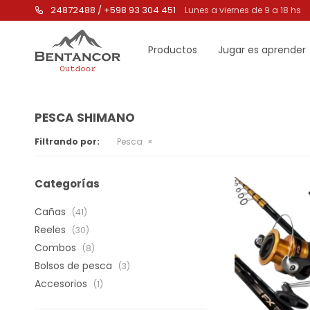
24872488 / +598 93 304 451
Lunes a viernes de 9 a 18 hs
Productos
Jugar es aprender
PESCA SHIMANO
Filtrando por:
Pesca
Categorías
Cañas
(41)
Reeles
(30)
Combos
(8)
Bolsos de pesca
(3)
Accesorios
(1)