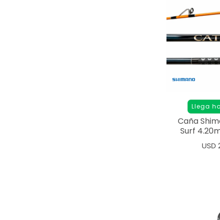
Llega h
Caña Shim
Surf 4.20m
Tr
USD