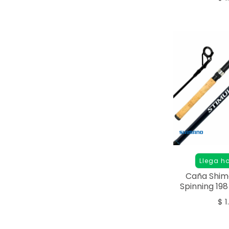
Llega h
Caña Shim
Spinning 198
$
1