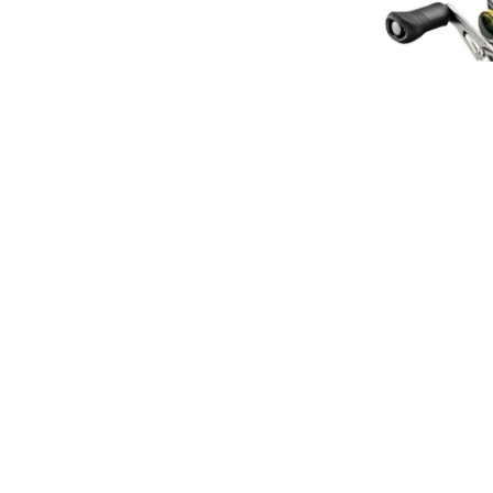
Llega h
Reel Shim
300K 
USD