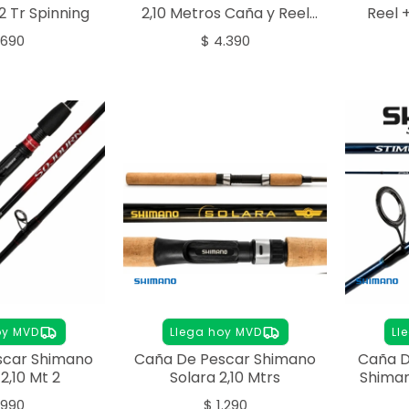
2 Tr Spinning
2,10 Metros Caña y Reel
Reel 
3000
.690
$
4.390
oy MVD
Llega hoy MVD
Ll
scar Shimano
Caña De Pescar Shimano
Caña D
2,10 Mt 2
Solara 2,10 Mtrs
Shiman
.990
$
1.290