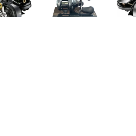
oy MVD
Llega hoy MVD
Ll
ano Curado
Reel Shimano Curado -
Reel S
Derecho
150HG Derecho
- 1
459,00
USD
369,00