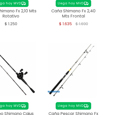
ega hoy MVD
Llega hoy MVD
himano Fx 2,10 Mts
Caña Shimano Fx 2,40
Rotativo
Mts Frontal
$
1.250
$
1.635
$
1.690
ega hoy MVD
Llega hoy MVD
o Shimano Caius
Caña Pescar Shimano Fx