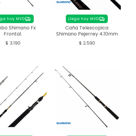
ega hoy MVD
Llega hoy MVD
bo Shimano Fx
Caña Telescopica
Frontal.
Shimano Pejerrey 4.10mm
$
3.190
$
2.590