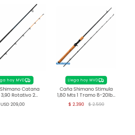
ega hoy MVD
Llega hoy MVD
 Shimano Catana
Caña Shimano Stimula
 3,90 Rotativo 2
1,80 Mts 1 Tramo 8-20lbs
Tramos
Baitcast
USD
209,00
$
2.390
$
2.590