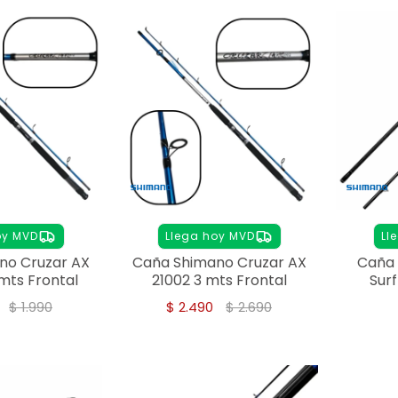
oy MVD
Llega hoy MVD
Ll
no Cruzar AX
Caña Shimano Cruzar AX
Caña
mts Frontal
21002 3 mts Frontal
Surf
$
1.990
$
2.490
$
2.690