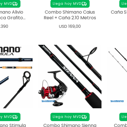
oy MVD
Llega hoy MVD
Ll
ano Alivio
Combo Shimano Caius
Caña S
ca Grafito
Reel + Caña 2.10 Metros
0mts
.390
USD
169,00
oy MVD
Llega hoy MVD
Ll
ano Stimula
Combo Shimano Sienna
Comb