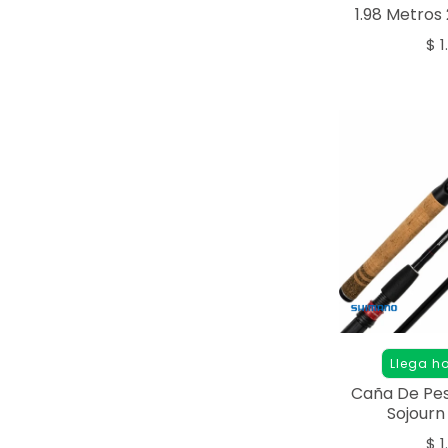
1.98 Metros 
$
1
Llega h
Caña De Pe
Sojourn 
$
1