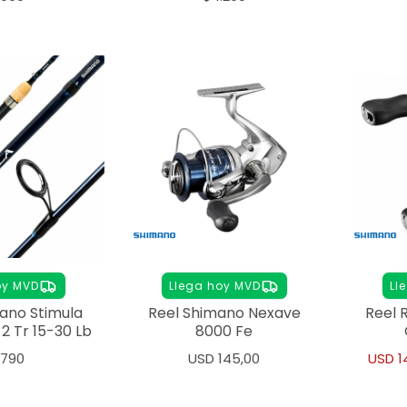
oy MVD
Llega hoy MVD
Ll
ano Stimula
Reel Shimano Nexave
Reel 
 2 Tr 15-30 Lb
8000 Fe
.790
USD
145,00
USD
1