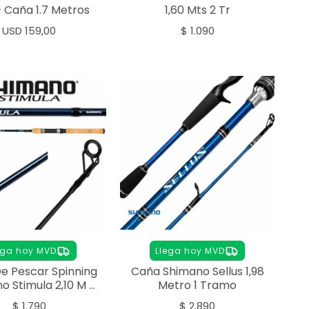
+ Caña 1.7 Metros
1,60 Mts 2 Tr
USD
159,00
$
1.090
ega hoy MVD
Llega hoy MVD
e Pescar Spinning
Caña Shimano Sellus 1,98
o Stimula 2,10 M 2
Metro 1 Tramo
T
$
1.790
$
2.890