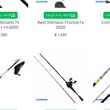
oy MVD
Llega hoy MVD
Ll
himano Fx
Reel Shimano Frontal Fx
Com
 + FX4000
2500
.390
$
1.490