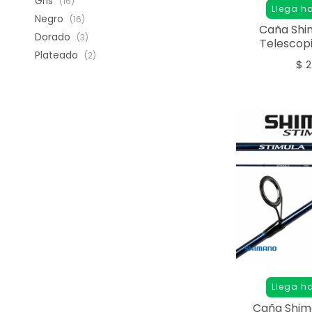
Gris
(16)
Llega h
Negro
(16)
Caña Shim
Dorado
(3)
Telescopi
Plateado
(2)
3.0
$
2
Llega h
Caña Shim