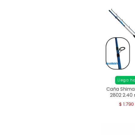
Llega h
Caña Shima
2802 2.40 
$
1.790