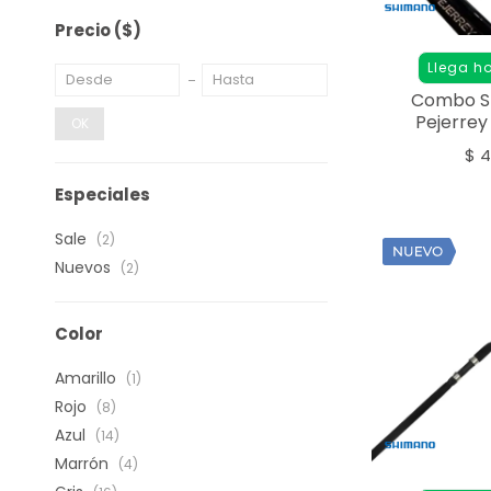
Precio
($)
Llega h
Combo S
Pejerrey
OK
$
4
Especiales
Sale
(2)
Nuevos
(2)
Color
Amarillo
(1)
Rojo
(8)
Azul
(14)
Marrón
(4)