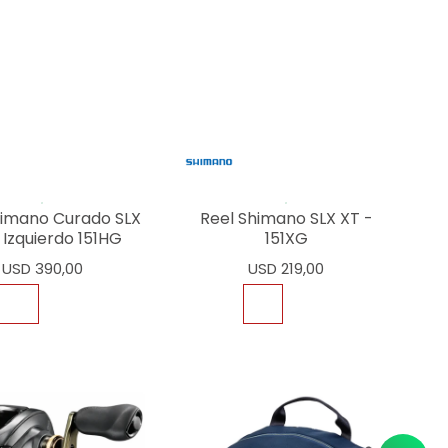
ega hoy MVD
Llega hoy MVD
himano Curado SLX
Reel Shimano SLX XT -
 Izquierdo 151HG
151XG
USD
390,00
USD
219,00