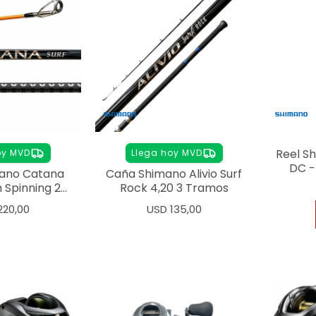
oy MVD
Llega hoy MVD
Ll
ano Catana
Caña Shimano Alivio Surf
Reel S
 Spinning 2
Rock 4,20 3 Tramos
DC -
amos
220,00
USD
135,00