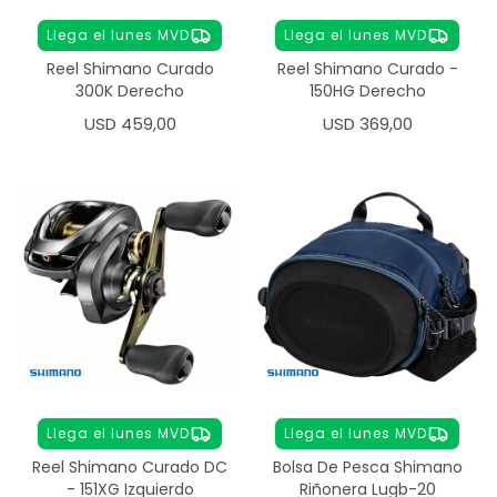
Llega el lunes MVD
Llega el lunes MVD
Reel Shimano Curado
Reel Shimano Curado -
300K Derecho
150HG Derecho
USD
459,00
USD
369,00
Llega el lunes MVD
Llega el lunes MVD
Reel Shimano Curado DC
Bolsa De Pesca Shimano
- 151XG Izquierdo
Riñonera Lugb-20