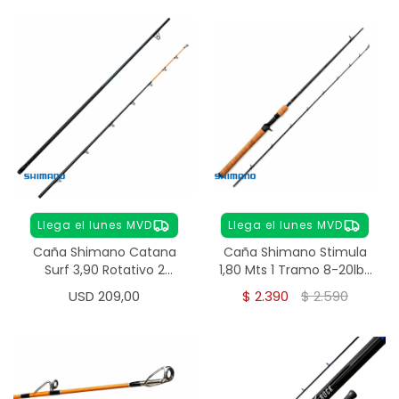
Llega el lunes MVD
Llega el lunes MVD
Caña Shimano Catana
Caña Shimano Stimula
Surf 3,90 Rotativo 2
1,80 Mts 1 Tramo 8-20lbs
Tramos
Baitcast
USD
209,00
$
2.390
$
2.590