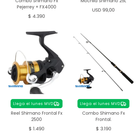
Combo Shimano Fx
Mochila Shimano 25L
Pejerrey + FX4000
USD
99,00
$
4.390
Llega el lunes MVD
Llega el lunes MVD
Reel Shimano Frontal Fx
Combo Shimano Fx
2500
Frontal.
$
1.490
$
3.190