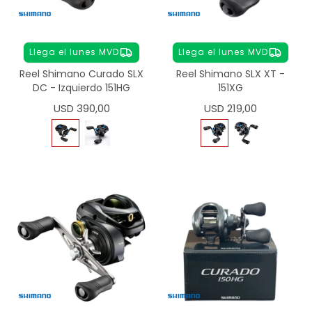
Llega el lunes MVD
Llega el lunes MVD
Reel Shimano Curado SLX
Reel Shimano SLX XT -
DC - Izquierdo 151HG
151XG
USD
390,00
USD
219,00