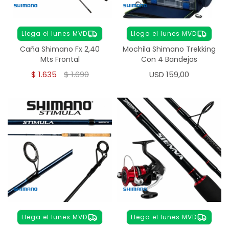
Llega el lunes MVD
Llega el lunes MVD
Caña Shimano Fx 2,40
Mochila Shimano Trekking
Mts Frontal
Con 4 Bandejas
$
1.635
$
1.690
USD
159,00
Llega el lunes MVD
Llega el lunes MVD