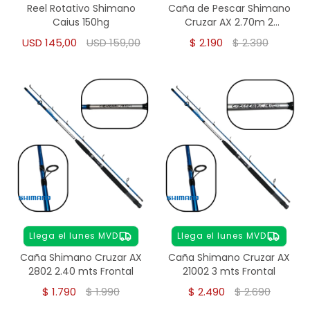
Reel Rotativo Shimano
Caña de Pescar Shimano
Caius 150hg
Cruzar AX 2.70m 2
Tramos 12-25lb Variada
USD
145,00
USD
159,00
$
2.190
$
2.390
Llega el lunes MVD
Llega el lunes MVD
Caña Shimano Cruzar AX
Caña Shimano Cruzar AX
2802 2.40 mts Frontal
21002 3 mts Frontal
$
1.790
$
1.990
$
2.490
$
2.690