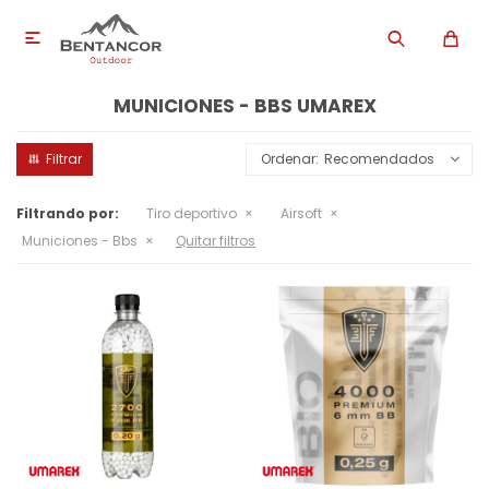

MUNICIONES - BBS UMAREX
Recomendados
Filtrando por:
Tiro deportivo
Airsoft
Municiones - Bbs
Quitar filtros