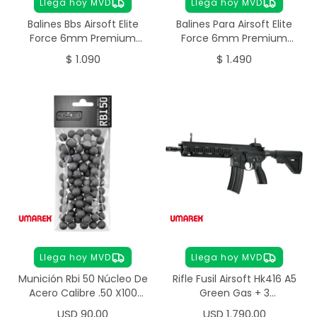
Llega hoy MVD
Llega hoy MVD
Balines Bbs Airsoft Elite
Balines Para Airsoft Elite
Force 6mm Premium
Force 6mm Premium
0,25g 4000 Unidades
0,28g
$
1.090
$
1.490
Llega hoy MVD
Llega hoy MVD
Munición Rbi 50 Núcleo De
Rifle Fusil Airsoft Hk416 A5
Acero Calibre .50 X100
Green Gas + 3
Unidades
Cargadores
USD
90,00
USD
1.790,00