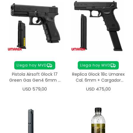
Llega hoy MVD
Llega hoy MVD
Pistola Airsoft Glock 17
Replica Glock 18c Umarex
Green Gas Gen4 6mm +
Cal. 6mm + Cargador
Cargador
Extra
USD
579,00
USD
475,00