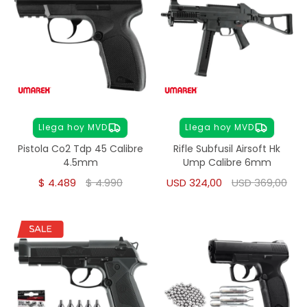
Llega hoy MVD
Llega hoy MVD
Pistola Co2 Tdp 45 Calibre
Rifle Subfusil Airsoft Hk
4.5mm
Ump Calibre 6mm
$
4.489
$
4.990
USD
324,00
USD
369,00