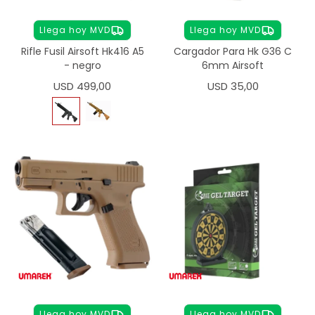
Llega hoy MVD
Llega hoy MVD
Rifle Fusil Airsoft Hk416 A5
Cargador Para Hk G36 C
- negro
6mm Airsoft
USD
499,00
USD
35,00
Llega hoy MVD
Llega hoy MVD