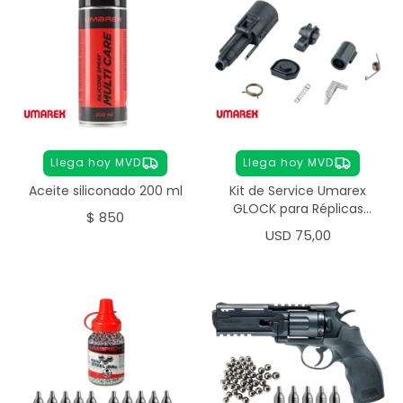
Llega hoy MVD
Llega hoy MVD
Aceite siliconado 200 ml
Kit de Service Umarex
GLOCK para Réplicas
$
850
Airsoft 6 mm
USD
75,00