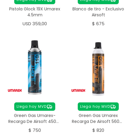
Pistola Glock 19X Umarex
Blanco de tiro - Exclusivo
4.5mm
Airsoft
USD
359,00
$
675
Llega hoy MVD
Llega hoy MVD
Green Gas Umarex-
Green Gas Umarex
Recarga De Airsoft 450ml
Recarga De Airsoft 560ml
Elite Force Light
Elite Force Heavy
$
750
$
820