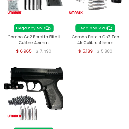
Llega hoy MVD
Llega hoy MVD
Combo Co2 Beretta Elite II
Combo Pistola Co2 Tdp
Calibre 4,5mm
45 Calibre 4,5mm
$
6.965
$
7.490
$
5.189
$
5.880