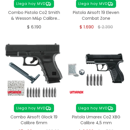
Llega hoy MVD
Llega hoy MVD
Combo Pistola Co2 Smith
Pistola Airsoft 19 Eleven
& Wesson M&p Calibre
Combat Zone
4,5mm
$
6.190
$
1.690
$
2.390
Llega hoy MVD
Llega hoy MVD
Combo Airsoft Glock 19
Pistola Umarex Co2 XBG
Calibre 6mm
Calibre 4,5 mm