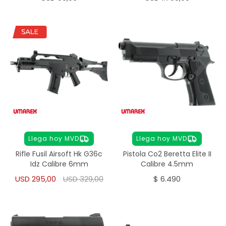
Llega hoy MVD
Llega hoy MVD
Rifle Fusil Airsoft Hk G36c
Pistola Co2 Beretta Elite II
Idz Calibre 6mm
Calibre 4.5mm
USD
295,00
USD
329,00
$
6.490