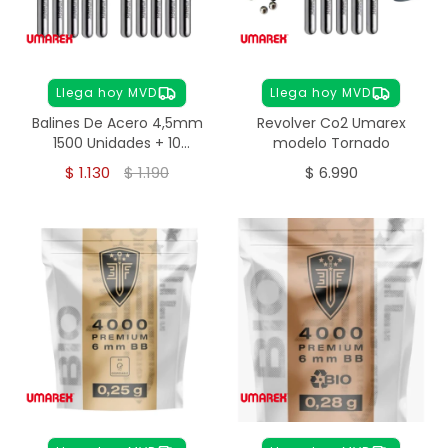
Llega hoy MVD
Llega hoy MVD
Balines De Acero 4,5mm
Revolver Co2 Umarex
1500 Unidades + 10
modelo Tornado
Garrafa Co2 Umarex
$
1.130
$
1.190
$
6.990