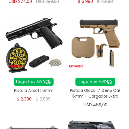
USD
274,00
USD
289,00
$
3.990
$
4.590
Llega hoy MVD
Llega hoy MVD
Pistola Airsoft 6mm
Pistola Glock 17 Gen5 Cal.
6mm + Cargador Extra
$
2.390
$
2.699
USD
459,00