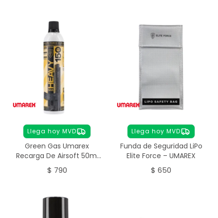
Maintenance
Llega hoy MVD
Llega hoy MVD
Green Gas Umarex
Funda de Seguridad LiPo
Recarga De Airsoft 50ml
Elite Force – UMAREX
Elite Force Heavy
$
790
$
650