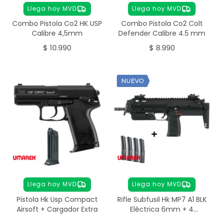
Llega hoy MVD
Llega hoy MVD
Combo Pistola Co2 HK USP
Combo Pistola Co2 Colt
Calibre 4,5mm
Defender Calibre 4.5 mm
$
10.990
$
8.990
Llega hoy MVD
Llega hoy MVD
Pistola Hk Usp Compact
Rifle Subfusil Hk MP7 A1 BLK
Airsoft + Cargador Extra
Eléctrica 6mm + 4
Cargadores