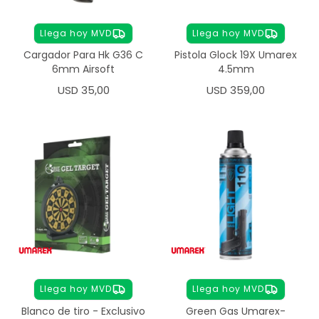
Llega hoy MVD
Llega hoy MVD
Cargador Para Hk G36 C
Pistola Glock 19X Umarex
6mm Airsoft
4.5mm
USD
35,00
USD
359,00
Llega hoy MVD
Llega hoy MVD
Blanco de tiro - Exclusivo
Green Gas Umarex-