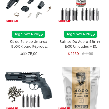
Llega hoy MVD
Llega hoy MVD
Kit de Service Umarex
Balines De Acero 4,5mm
GLOCK para Réplicas
1500 Unidades + 10
Airsoft 6 mm
Garrafa Co2 Umarex
USD
75,00
$
1.130
$
1.190