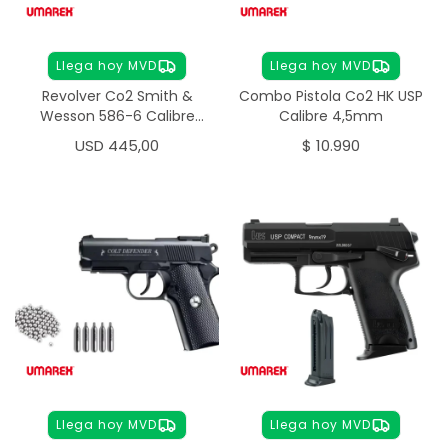
Llega hoy MVD
Llega hoy MVD
Revolver Co2 Smith &
Combo Pistola Co2 HK USP
Wesson 586-6 Calibre
Calibre 4,5mm
4.5mm
USD
445,00
$
10.990
Llega hoy MVD
Llega hoy MVD