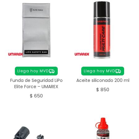
Llega hoy MVD
Llega hoy MVD
Funda de Seguridad LiPo
Aceite siliconado 200 ml
Elite Force – UMAREX
$
850
$
650