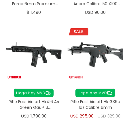
Force 6mm Premium
Acero Calibre .50 X100
0,28g
Unidades
$
1.490
USD
90,00
Llega hoy MVD
Llega hoy MVD
Rifle Fusil Airsoft Hk416 A5
Rifle Fusil Airsoft Hk G36c
Green Gas + 3
Idz Calibre 6mm
Cargadores
USD
1.790,00
USD
295,00
USD
329,00