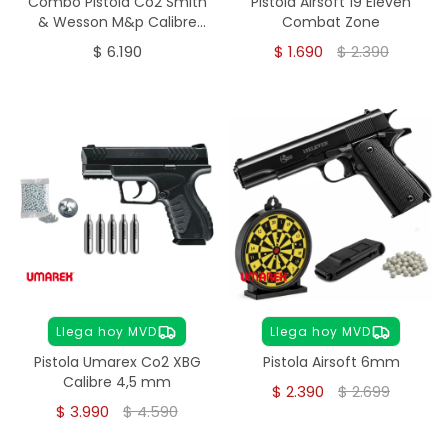
Combo Pistola Co2 Smith
Pistola Airsoft 19 Eleven
& Wesson M&p Calibre
Combat Zone
4,5mm
$
6.190
$
1.690
$
2.390
Llega hoy MVD
Llega hoy MVD
Pistola Umarex Co2 XBG
Pistola Airsoft 6mm
Calibre 4,5 mm
$
2.390
$
2.699
$
3.990
$
4.590