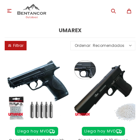

UMAREX
Recomendados
Llega hoy MVD
Llega hoy MVD