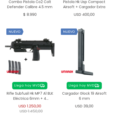
Combo Pistola Co2 Colt
Pistola Hk Usp Compact
Defender Calibre 4.5 mm
Airsoft + Cargador Extra
$
8.990
USD
400,00
Llega hoy MVD
Llega hoy MVD
Rifle Subfusil Hk MP7 A1 BLK
Cargador Glock 19 Airsoft
Eléctrica 6mm + 4
6 mm
Cargadores
USD
1.250,00
USD
39,00
USD
1.450,00