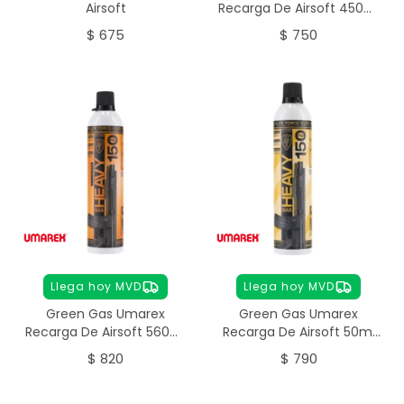
Airsoft
Recarga De Airsoft 450ml
Elite Force Light
$
675
$
750
Llega hoy MVD
Llega hoy MVD
Green Gas Umarex
Green Gas Umarex
Recarga De Airsoft 560ml
Recarga De Airsoft 50ml
Elite Force Heavy
Elite Force Heavy
$
820
$
790
Maintenance