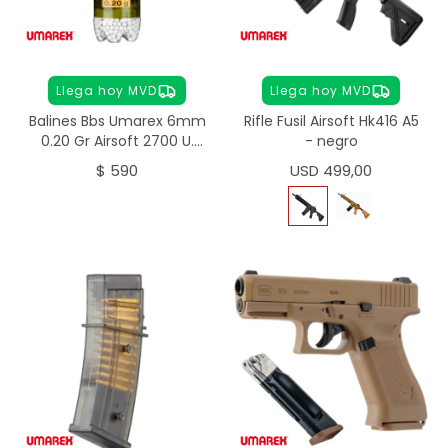
Llega hoy MVD
Llega hoy MVD
Balines Bbs Umarex 6mm
Rifle Fusil Airsoft Hk416 A5
0.20 Gr Airsoft 2700 U.
- negro
Premium
$
590
USD
499,00