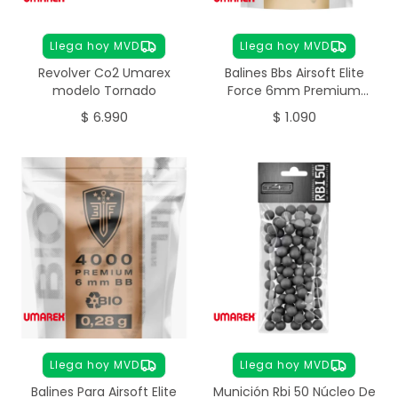
Llega hoy MVD
Llega hoy MVD
Revolver Co2 Umarex
Balines Bbs Airsoft Elite
modelo Tornado
Force 6mm Premium
0,25g 4000 Unidades
$
6.990
$
1.090
Llega hoy MVD
Llega hoy MVD
Balines Para Airsoft Elite
Munición Rbi 50 Núcleo De