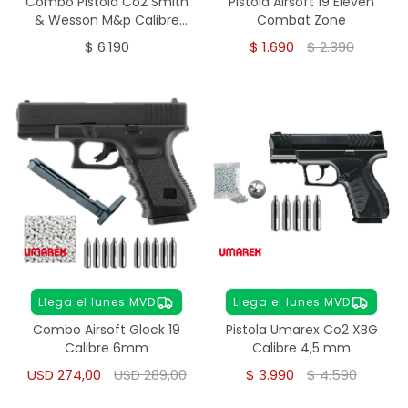
Combo Pistola Co2 Smith
Pistola Airsoft 19 Eleven
& Wesson M&p Calibre
Combat Zone
4,5mm
$
6.190
$
1.690
$
2.390
Llega el lunes MVD
Llega el lunes MVD
Combo Airsoft Glock 19
Pistola Umarex Co2 XBG
Calibre 6mm
Calibre 4,5 mm
USD
274,00
USD
289,00
$
3.990
$
4.590