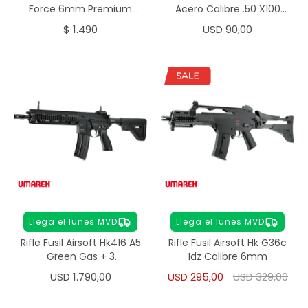
Force 6mm Premium
Acero Calibre .50 X100
0,28g
Unidades
$
1.490
USD
90,00
Llega el lunes MVD
Llega el lunes MVD
Rifle Fusil Airsoft Hk416 A5
Rifle Fusil Airsoft Hk G36c
Green Gas + 3
Idz Calibre 6mm
Cargadores
USD
1.790,00
USD
295,00
USD
329,00