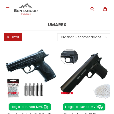

UMAREX
Recomendados
Llega el lunes MVD
Llega el lunes MVD