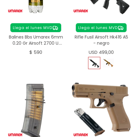
Llega el lunes MVD
Llega el lunes MVD
Balines Bbs Umarex 6mm
Rifle Fusil Airsoft Hk416 A5
0.20 Gr Airsoft 2700 U.
- negro
Premium
$
590
USD
499,00