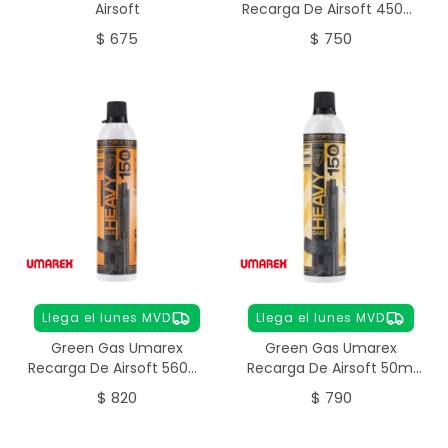
Airsoft
Recarga De Airsoft 450ml
Elite Force Light
$
675
$
750
Llega el lunes MVD
Llega el lunes MVD
Green Gas Umarex
Green Gas Umarex
Recarga De Airsoft 560ml
Recarga De Airsoft 50ml
Elite Force Heavy
Elite Force Heavy
$
820
$
790
Maintenance