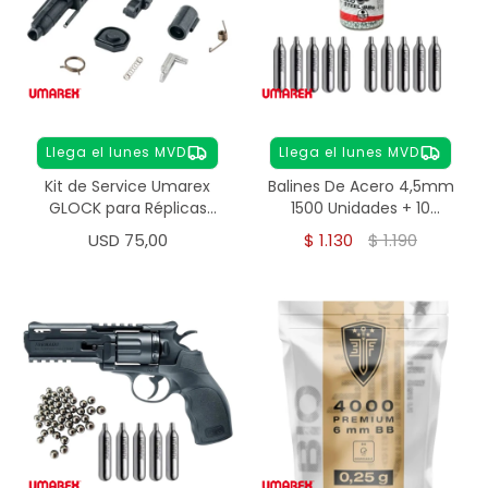
Llega el lunes MVD
Llega el lunes MVD
Kit de Service Umarex
Balines De Acero 4,5mm
GLOCK para Réplicas
1500 Unidades + 10
Airsoft 6 mm
Garrafa Co2 Umarex
USD
75,00
$
1.130
$
1.190