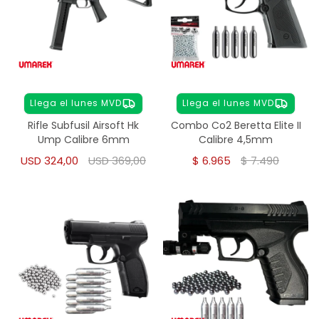
Llega el lunes MVD
Llega el lunes MVD
Rifle Subfusil Airsoft Hk
Combo Co2 Beretta Elite II
Ump Calibre 6mm
Calibre 4,5mm
USD
324,00
USD
369,00
$
6.965
$
7.490