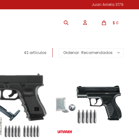
Juan Arrieta 3179
$
0
42 artículos
Recomendados