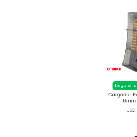
Llega el l
Cargador P
6mm A
USD