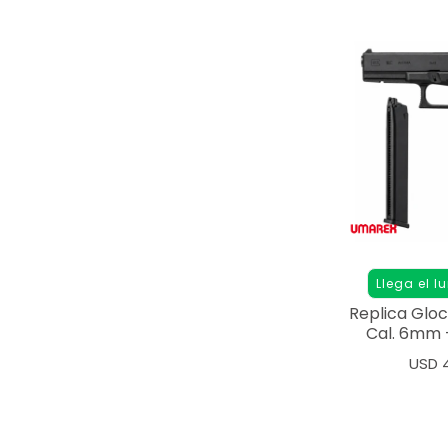
Llega el l
Replica Glo
Cal. 6mm 
Ex
USD