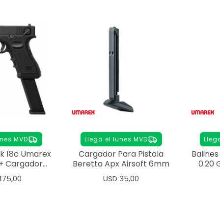
unes MVD
Llega el lunes MVD
Lleg
ck 18c Umarex
Cargador Para Pistola
Baline
+ Cargador
Beretta Apx Airsoft 6mm
0.20 
tra
475,00
USD
35,00