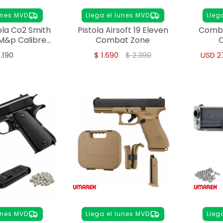
unes MVD
Llega el lunes MVD
Lleg
la Co2 Smith
Pistola Airsoft 19 Eleven
Combo
M&p Calibre
Combat Zone
5mm
.190
$
1.690
$
2.390
USD
2
unes MVD
Llega el lunes MVD
Lleg