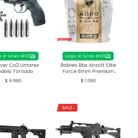
a el lunes MVD
Llega el lunes MVD
lver Co2 Umarex
Balines Bbs Airsoft Elite
delo Tornado
Force 6mm Premium
0,25g 4000 Unidades
$
6.990
$
1.090