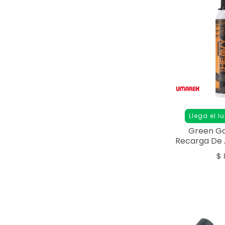
Llega el l
Green G
Recarga De 
Elite Fo
$
Maint