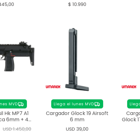
5mm
445,00
$
10.990
unes MVD
Llega el lunes MVD
Lleg
sil Hk MP7 A1
Cargador Glock 19 Airsoft
Carga
ica 6mm + 4
6 mm
Glock 
adores
USD
1.450,00
USD
39,00