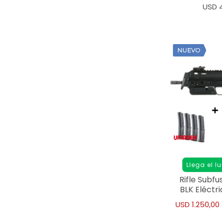
4.
USD
Llega el l
Rifle Subfu
BLK Eléctr
Carg
USD
1.250,00