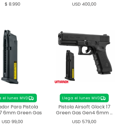
$
8.990
USD
400,00
a el lunes MVD
Llega el lunes MVD
dor Para Pistola
Pistola Airsoft Glock 17
17 6mm Green Gas
Green Gas Gen4 6mm +
Cargador
USD
99,00
USD
579,00