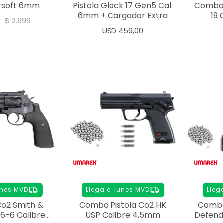
irsoft 6mm
Pistola Glock 17 Gen5 Cal.
Combo 
6mm + Cargador Extra
19
$
2.699
USD
459,00
unes MVD
Llega el lunes MVD
Lleg
Co2 Smith &
Combo Pistola Co2 HK
Combo 
6-6 Calibre
USP Calibre 4,5mm
Defend