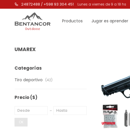
24872488 / +598 93 304 451
Lunes a viernes de 9 a 18 hs
Productos
Jugar es aprender
UMAREX
Categorías
Tiro deportivo
(42)
Precio
($)
OK