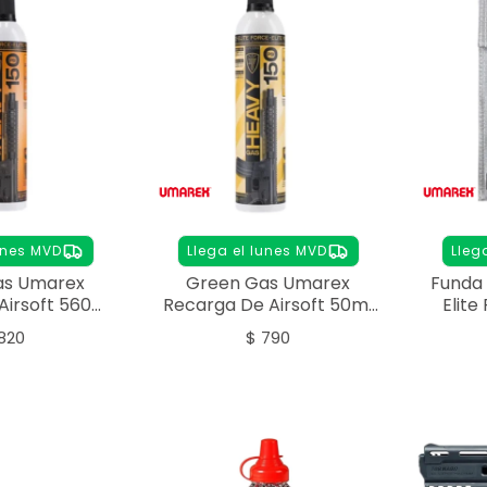
unes MVD
Llega el lunes MVD
Lleg
as Umarex
Green Gas Umarex
Funda 
Airsoft 560ml
Recarga De Airsoft 50ml
Elit
rce Heavy
Elite Force Heavy
820
$
790
enance