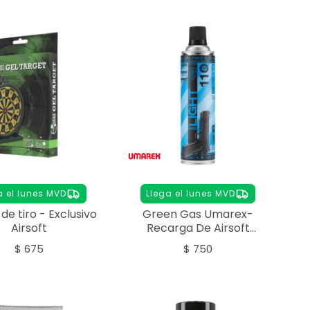
a el lunes MVD
Llega el lunes MVD
de tiro - Exclusivo
Green Gas Umarex-
Airsoft
Recarga De Airsoft
450ml Elite Force Light
$
675
$
750