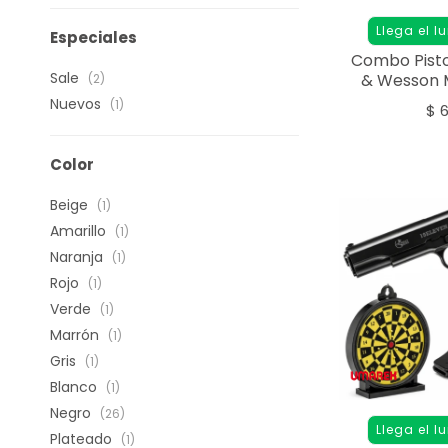
Llega el l
Especiales
Combo Pisto
Sale
& Wesson 
(2)
4,
Nuevos
(1)
$
6
Color
Beige
(1)
Amarillo
(1)
Naranja
(1)
Rojo
(1)
Verde
(1)
Marrón
(1)
Gris
(1)
Blanco
(1)
Negro
(26)
Llega el l
Plateado
(1)