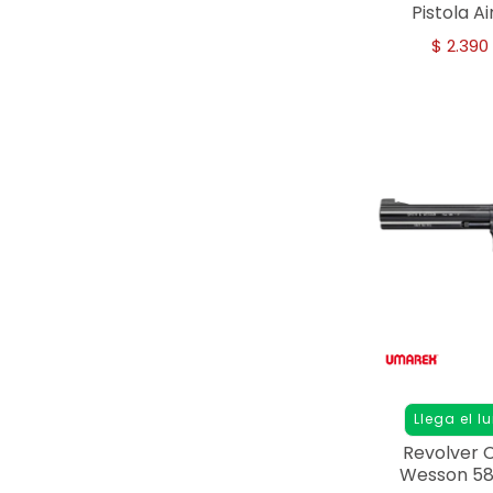
Pistola A
$
2.390
Llega el l
Revolver 
Wesson 58