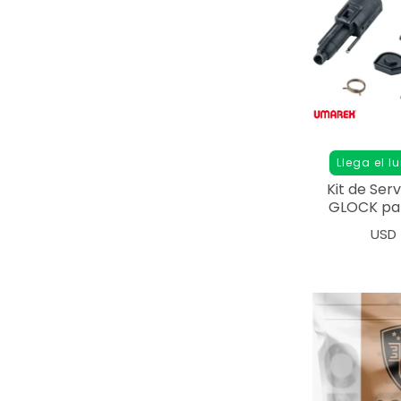
Llega el l
Kit de Ser
GLOCK par
Airso
USD