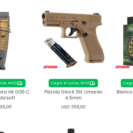
unes MVD
Llega el lunes MVD
Lleg
ara Hk G36 C
Pistola Glock 19X Umarex
Blanco 
irsoft
4.5mm
35,00
USD
359,00