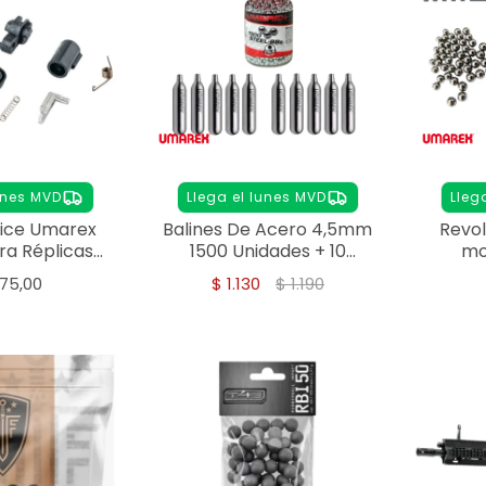
unes MVD
Llega el lunes MVD
Lleg
vice Umarex
Balines De Acero 4,5mm
Revo
a Réplicas
1500 Unidades + 10
mo
ft 6 mm
Garrafa Co2 Umarex
75,00
$
1.130
$
1.190