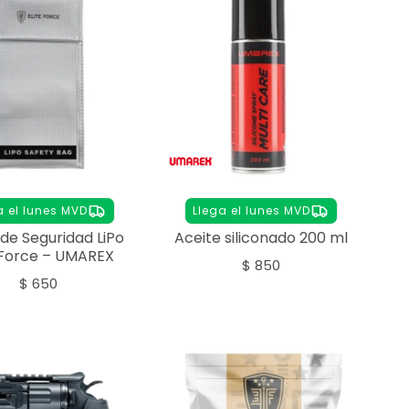
a el lunes MVD
Llega el lunes MVD
de Seguridad LiPo
Aceite siliconado 200 ml
e Force – UMAREX
$
850
$
650