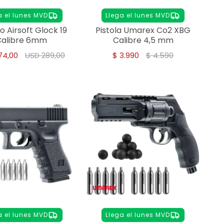
a el lunes MVD
Llega el lunes MVD
 Airsoft Glock 19
Pistola Umarex Co2 XBG
Calibre 6mm
Calibre 4,5 mm
74,00
USD
289,00
$
3.990
$
4.590
a el lunes MVD
Llega el lunes MVD