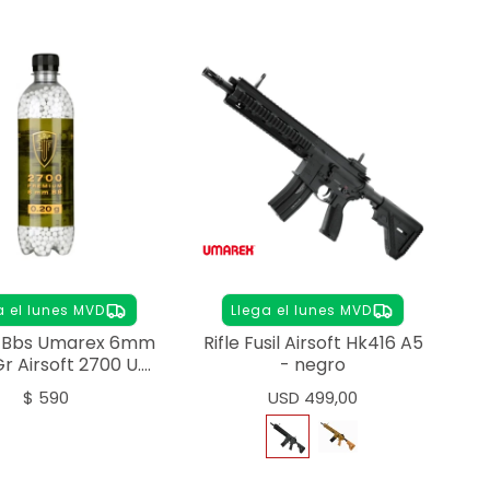
a el lunes MVD
Llega el lunes MVD
s Bbs Umarex 6mm
Rifle Fusil Airsoft Hk416 A5
Gr Airsoft 2700 U.
- negro
Premium
$
590
USD
499,00