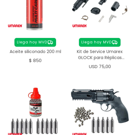
Llega hoy MVD
Llega hoy MVD
Aceite siliconado 200 ml
Kit de Service Umarex
GLOCK para Réplicas
$
850
Airsoft 6 mm
USD
75,00