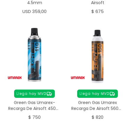
4.5mm
Airsoft
USD
359,00
$
675
Llega hoy MVD
Llega hoy MVD
Green Gas Umarex-
Green Gas Umarex
Recarga De Airsoft 450ml
Recarga De Airsoft 560ml
Elite Force Light
Elite Force Heavy
$
750
$
820
Maintenance