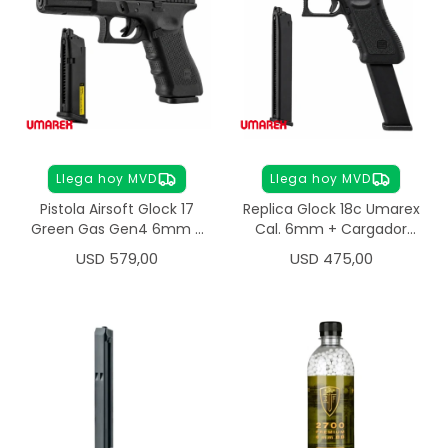
Llega hoy MVD
Llega hoy MVD
Pistola Airsoft Glock 17
Replica Glock 18c Umarex
Green Gas Gen4 6mm +
Cal. 6mm + Cargador
Cargador
Extra
USD
579,00
USD
475,00