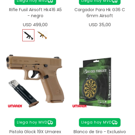
Llega hoy MVD
Llega hoy MVD
Rifle Fusil Airsoft Hk416 A5
Cargador Para Hk G36 C
- negro
6mm Airsoft
USD
499,00
USD
35,00
Llega hoy MVD
Llega hoy MVD
Pistola Glock 19X Umarex
Blanco de tiro - Exclusivo