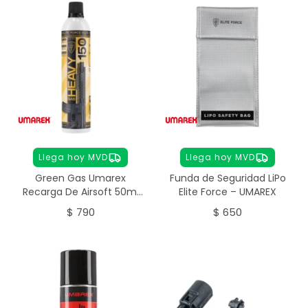
Llega hoy MVD
Llega hoy MVD
Green Gas Umarex
Funda de Seguridad LiPo
Recarga De Airsoft 50ml
Elite Force – UMAREX
Elite Force Heavy
$
790
$
650