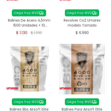
Llega hoy MVD
Llega hoy MVD
Balines De Acero 4,5mm
Revolver Co2 Umarex
1500 Unidades + 10
modelo Tornado
Garrafa Co2 Umarex
$
1.130
$
1.190
$
6.990
Llega hoy MVD
Llega hoy MVD
Balines Bbs Airsoft Elite
Balines Para Airsoft Elite