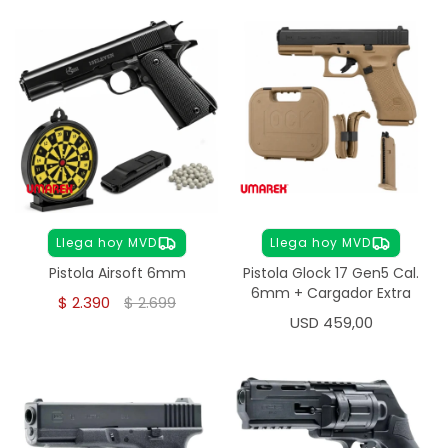
Llega hoy MVD
Llega hoy MVD
Pistola Airsoft 6mm
Pistola Glock 17 Gen5 Cal.
6mm + Cargador Extra
$
2.390
$
2.699
USD
459,00