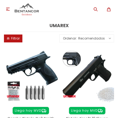

UMAREX
Recomendados
Llega hoy MVD
Llega hoy MVD