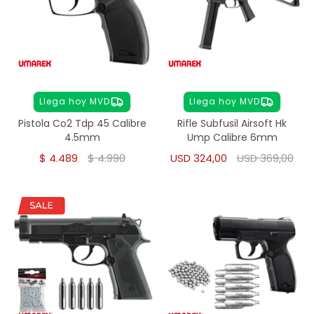
Llega hoy MVD
Llega hoy MVD
Pistola Co2 Tdp 45 Calibre
Rifle Subfusil Airsoft Hk
4.5mm
Ump Calibre 6mm
$
4.489
$
4.990
USD
324,00
USD
369,00