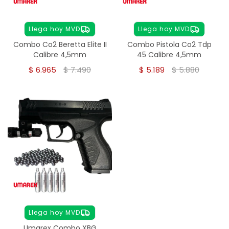
Llega hoy MVD
Llega hoy MVD
Combo Co2 Beretta Elite II
Combo Pistola Co2 Tdp
Calibre 4,5mm
45 Calibre 4,5mm
$
6.965
$
7.490
$
5.189
$
5.880
Llega hoy MVD
Umarex Combo XBG