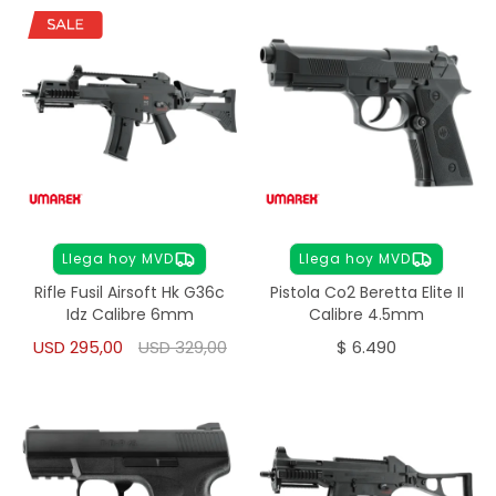
Llega hoy MVD
Llega hoy MVD
Rifle Fusil Airsoft Hk G36c
Pistola Co2 Beretta Elite II
Idz Calibre 6mm
Calibre 4.5mm
USD
295,00
USD
329,00
$
6.490