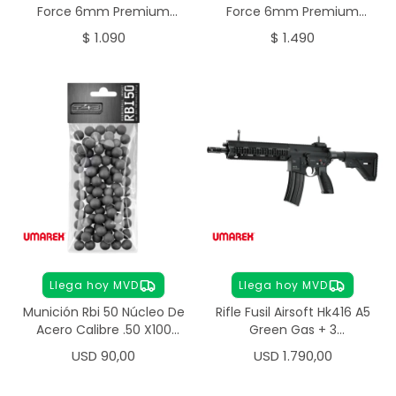
Force 6mm Premium
Force 6mm Premium
0,25g 4000 Unidades
0,28g
$
1.090
$
1.490
Llega hoy MVD
Llega hoy MVD
Munición Rbi 50 Núcleo De
Rifle Fusil Airsoft Hk416 A5
Acero Calibre .50 X100
Green Gas + 3
Unidades
Cargadores
USD
90,00
USD
1.790,00