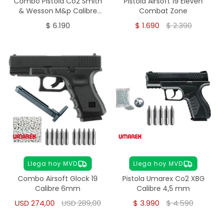
Combo Pistola Co2 Smith
Pistola Airsoft 19 Eleven
& Wesson M&p Calibre
Combat Zone
4,5mm
$
6.190
$
1.690
$
2.390
Llega hoy MVD
Llega hoy MVD
Combo Airsoft Glock 19
Pistola Umarex Co2 XBG
Calibre 6mm
Calibre 4,5 mm
USD
274,00
USD
289,00
$
3.990
$
4.590