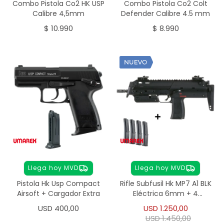
Combo Pistola Co2 HK USP
Combo Pistola Co2 Colt
Calibre 4,5mm
Defender Calibre 4.5 mm
$
10.990
$
8.990
Llega hoy MVD
Llega hoy MVD
Pistola Hk Usp Compact
Rifle Subfusil Hk MP7 A1 BLK
Airsoft + Cargador Extra
Eléctrica 6mm + 4
Cargadores
USD
400,00
USD
1.250,00
USD
1.450,00