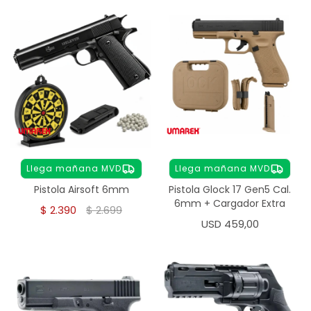
Llega mañana MVD
Llega mañana MVD
Pistola Airsoft 6mm
Pistola Glock 17 Gen5 Cal.
6mm + Cargador Extra
$
2.390
$
2.699
USD
459,00