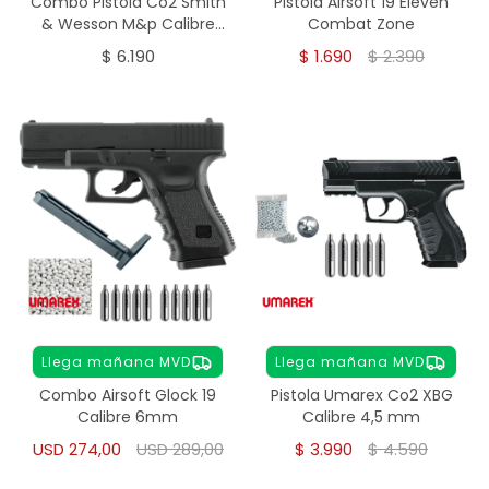
Combo Pistola Co2 Smith
Pistola Airsoft 19 Eleven
& Wesson M&p Calibre
Combat Zone
4,5mm
$
6.190
$
1.690
$
2.390
Llega mañana MVD
Llega mañana MVD
Combo Airsoft Glock 19
Pistola Umarex Co2 XBG
Calibre 6mm
Calibre 4,5 mm
USD
274,00
USD
289,00
$
3.990
$
4.590