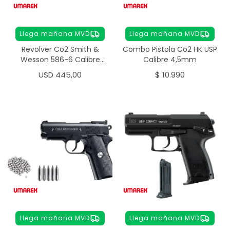
Llega mañana MVD
Llega mañana MVD
Revolver Co2 Smith &
Combo Pistola Co2 HK USP
Wesson 586-6 Calibre
Calibre 4,5mm
4.5mm
USD
445,00
$
10.990
Llega mañana MVD
Llega mañana MVD