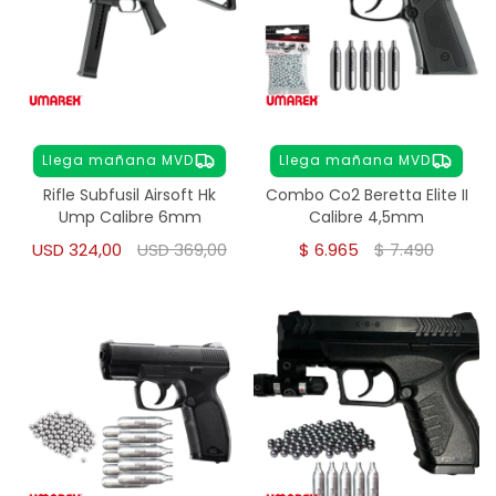
Llega mañana MVD
Llega mañana MVD
Rifle Subfusil Airsoft Hk
Combo Co2 Beretta Elite II
Ump Calibre 6mm
Calibre 4,5mm
USD
324,00
USD
369,00
$
6.965
$
7.490