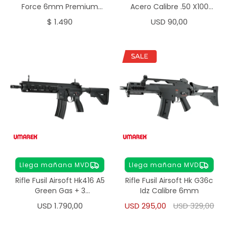
Force 6mm Premium
Acero Calibre .50 X100
0,28g
Unidades
$
1.490
USD
90,00
Llega mañana MVD
Llega mañana MVD
Rifle Fusil Airsoft Hk416 A5
Rifle Fusil Airsoft Hk G36c
Green Gas + 3
Idz Calibre 6mm
Cargadores
USD
1.790,00
USD
295,00
USD
329,00