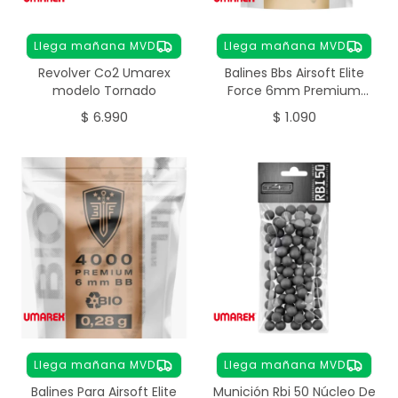
Llega mañana MVD
Llega mañana MVD
Revolver Co2 Umarex
Balines Bbs Airsoft Elite
modelo Tornado
Force 6mm Premium
0,25g 4000 Unidades
$
6.990
$
1.090
Llega mañana MVD
Llega mañana MVD
Balines Para Airsoft Elite
Munición Rbi 50 Núcleo De