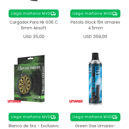
Llega mañana MVD
Llega mañana MVD
Cargador Para Hk G36 C
Pistola Glock 19X Umarex
6mm Airsoft
4.5mm
USD
35,00
USD
359,00
Llega mañana MVD
Llega mañana MVD
Blanco de tiro - Exclusivo
Green Gas Umarex-