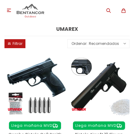

UMAREX
Recomendados
Llega mañana MVD
Llega mañana MVD