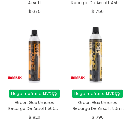
Airsoft
Recarga De Airsoft 450ml
Elite Force Light
$
675
$
750
Llega mañana MVD
Llega mañana MVD
Green Gas Umarex
Green Gas Umarex
Recarga De Airsoft 560ml
Recarga De Airsoft 50ml
Elite Force Heavy
Elite Force Heavy
$
820
$
790
Maintenance