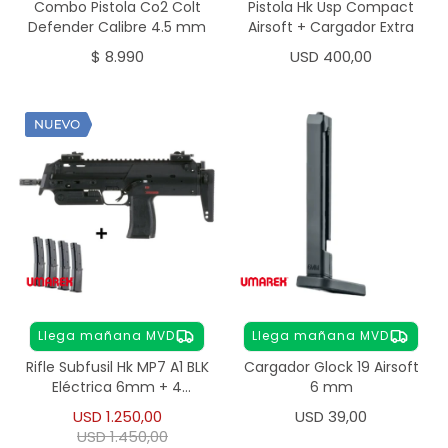
Combo Pistola Co2 Colt
Pistola Hk Usp Compact
Defender Calibre 4.5 mm
Airsoft + Cargador Extra
$
8.990
USD
400,00
Llega mañana MVD
Llega mañana MVD
Rifle Subfusil Hk MP7 A1 BLK
Cargador Glock 19 Airsoft
Eléctrica 6mm + 4
6 mm
Cargadores
USD
1.250,00
USD
39,00
USD
1.450,00