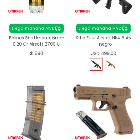
Llega mañana MVD
Llega mañana MVD
Balines Bbs Umarex 6mm
Rifle Fusil Airsoft Hk416 A5
0.20 Gr Airsoft 2700 U.
- negro
Premium
$
590
USD
499,00