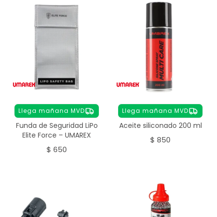
Llega mañana MVD
Llega mañana MVD
Funda de Seguridad LiPo
Aceite siliconado 200 ml
Elite Force – UMAREX
$
850
$
650