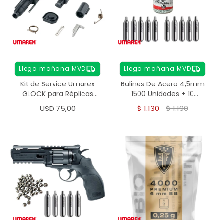
Llega mañana MVD
Llega mañana MVD
Kit de Service Umarex
Balines De Acero 4,5mm
GLOCK para Réplicas
1500 Unidades + 10
Airsoft 6 mm
Garrafa Co2 Umarex
USD
75,00
$
1.130
$
1.190